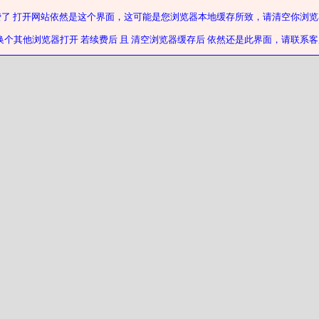
费了 打开网站依然是这个界面，这可能是您浏览器本地缓存所致，请清空你浏览
换个其他浏览器打开 若续费后 且 清空浏览器缓存后 依然还是此界面，请联系